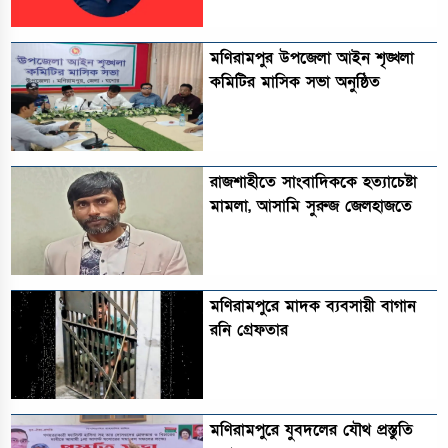
মণিরামপুর উপজেলা আইন শৃঙ্খলা
কমিটির মাসিক সভা অনুষ্ঠিত‎‎
রাজশাহীতে সাংবাদিককে হত্যাচেষ্টা
মামলা, আসামি সুরুজ জেলহাজতে
মণিরামপুরে মাদক ব্যবসায়ী বাগান
রনি গ্রেফতার
মণিরামপুরে যুবদলের যৌথ প্রস্তুতি