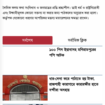
দৈনিক কলম কথা সংবিধান ও জনমতের প্রতি শ্রদ্ধাশীল। তাই ধর্ম ও রাষ্ট্রবিরোধী
এবং উষ্কানীমূলক কোনো বক্তব্য না করার জন্য পাঠকদের অনুরোধ করা হলো।
কর্তৃপক্ষ যেকোনো ধরণের আপত্তিকর মন্তব্য মডারেশনের ক্ষমতা রাখেন।
সর্বশেষ
সর্বাধিক ক্লিক
১০০ পিস ইয়াবাসহ মণিরামপুরের
পপি আটক
ধার-দেনা করে পাঠাতে হয় টাকা,
রাজশাহী কারাগারে কারারক্ষীর হাতে
বন্দীরা অসহায়