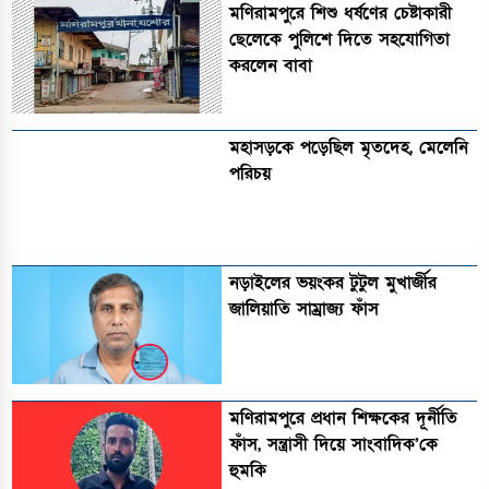
মণিরামপুরে শিশু ধর্ষণের চেষ্টাকারী
ছেলেকে পুলিশে দিতে সহযোগিতা
করলেন বাবা
মহাসড়কে পড়েছিল মৃতদেহ, মেলেনি
পরিচয়
নড়াইলের ভয়ংকর টুটুল মুখার্জীর
জালিয়াতি সাম্রাজ্য ফাঁস
মণিরামপুরে প্রধান শিক্ষকের দূর্নীতি
ফাঁস, সন্ত্রাসী দিয়ে সাংবাদিক’কে
হুমকি