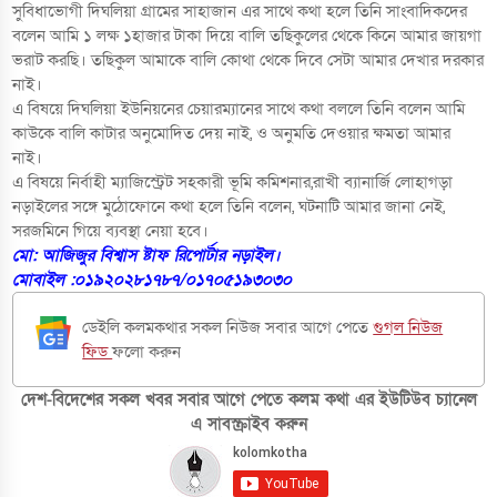
সুবিধাভোগী দিঘলিয়া গ্রামের সাহাজান এর সাথে কথা হলে তিনি সাংবাদিকদের
বলেন অামি ১ লক্ষ ১হাজার টাকা দিয়ে বালি তছিকুলের থেকে কিনে আমার জায়গা
ভরাট করছি। তছিকুল আমাকে বালি কোথা থেকে দিবে সেটা আমার দেখার দরকার
নাই।
এ বিষয়ে দিঘলিয়া ইউনিয়নের চেয়ারম্যানের সাথে কথা বললে তিনি বলেন অামি
কাউকে বালি কাটার অনুমোদিত দেয় নাই, ও অনুমতি দেওয়ার ক্ষমতা আমার
নাই।
এ বিষয়ে নির্বাহী ম্যাজিস্ট্রেট সহকারী ভূমি কমিশনার,রাখী ব্যানার্জি লোহাগড়া
নড়াইলের সঙ্গে মুঠোফোনে কথা হলে তিনি বলেন, ঘটনাটি আমার জানা নেই,
সরজমিনে গিয়ে ব্যবস্থা নেয়া হবে।
মো: অাজিজুর বিশ্বাস ষ্টাফ রিপোর্টার নড়াইল।
মোবাইল :০১৯২০২৮১৭৮৭/০১৭০৫১৯৩০৩০
ডেইলি কলমকথার সকল নিউজ সবার আগে পেতে
গুগল নিউজ
ফিড
ফলো করুন
দেশ-বিদেশের সকল খবর সবার আগে পেতে কলম কথা এর ইউটিউব চ্যানেল
এ সাবস্ক্রাইব করুন