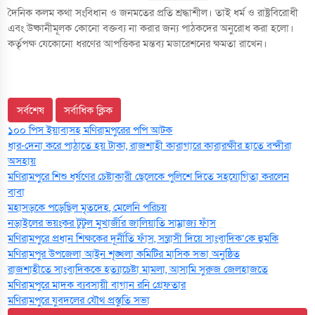
দৈনিক কলম কথা সংবিধান ও জনমতের প্রতি শ্রদ্ধাশীল। তাই ধর্ম ও রাষ্ট্রবিরোধী
এবং উষ্কানীমূলক কোনো বক্তব্য না করার জন্য পাঠকদের অনুরোধ করা হলো।
কর্তৃপক্ষ যেকোনো ধরণের আপত্তিকর মন্তব্য মডারেশনের ক্ষমতা রাখেন।
সর্বশেষ
সর্বাধিক ক্লিক
১০০ পিস ইয়াবাসহ মণিরামপুরের পপি আটক
ধার-দেনা করে পাঠাতে হয় টাকা, রাজশাহী কারাগারে কারারক্ষীর হাতে বন্দীরা
অসহায়
মণিরামপুরে শিশু ধর্ষণের চেষ্টাকারী ছেলেকে পুলিশে দিতে সহযোগিতা করলেন
বাবা
মহাসড়কে পড়েছিল মৃতদেহ, মেলেনি পরিচয়
নড়াইলের ভয়ংকর টুটুল মুখার্জীর জালিয়াতি সাম্রাজ্য ফাঁস
মণিরামপুরে প্রধান শিক্ষকের দূর্নীতি ফাঁস, সন্ত্রাসী দিয়ে সাংবাদিক’কে হুমকি
মণিরামপুর উপজেলা আইন শৃঙ্খলা কমিটির মাসিক সভা অনুষ্ঠিত‎‎
রাজশাহীতে সাংবাদিককে হত্যাচেষ্টা মামলা, আসামি সুরুজ জেলহাজতে
মণিরামপুরে মাদক ব্যবসায়ী বাগান রনি গ্রেফতার
মণিরামপুরে যুবদলের যৌথ প্রস্তুতি সভা