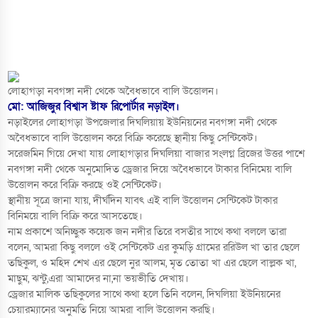
লোহাগড়া নবগঙ্গা নদী থেকে অবৈধভাবে বালি উত্তোলন।
মো: অাজিজুর বিশ্বাস ষ্টাফ রিপোর্টার নড়াইল।
নড়াইলের লোহাগড়া উপজেলার দিঘলিয়ায় ইউনিয়নের নবগঙ্গা নদী থেকে
অবৈধভাবে বালি উত্তোলন করে বিক্রি করেছে স্থানীয় কিছু সেন্টিকেট।
সরেজমিন গিয়ে দেখা যায় লোহাগড়ার দিঘলিয়া বাজার সংলগ্ন ব্রিজের উত্তর পাশে
নবগঙ্গা নদী থেকে অনুমোদিত ড্রেজার দিয়ে অবৈধভাবে টাকার বিনিমেয় বালি
উত্তোলন করে বিক্রি করছে ওই সেন্টিকেট।
স্থানীয় সূত্রে জানা যায়, দীর্ঘদিন যাবৎ এই বালি উত্তোলন সেন্টিকেট টাকার
বিনিময়ে বালি বিক্রি করে অাসতেছে।
নাম প্রকাশে অনিচ্ছুক কয়েক জন নদীর তিরে বসতীর সাথে কথা বললে তারা
বলেন, অামরা কিছু বললে ওই সেন্টিকেট এর কুমড়ি গ্রামের ররিউল খা তার ছেলে
তছিকুল, ও মহিদ শেখ এর ছেলে নুর অালম, মৃত তোতা খা এর ছেলে বাল্লক খা,
মাছুম, ঝন্টু,এরা অামাদের না,না ভয়ভীতি দেখায়।
ড্রেজার মালিক তছিকুলের সাথে কথা হলে তিনি বলেন, দিঘলিয়া ইউনিয়নের
চেয়ারম্যানের অনুমতি নিয়ে অামরা বালি উত্তোলন করছি।