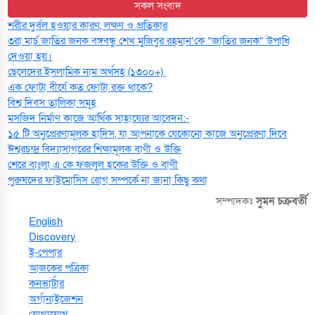
সকল সংবাদ
শরীর দুর্বল হওয়ার কারণ, লক্ষণ ও প্রতিকার
৩রা মার্চ জাতির জনক বঙ্গবন্ধু শেখ মুজিবুর রহমান’কে “জাতির জনক” উপাধি
দেওয়া হয়।
ছেলেদের ইসলামিক নাম অর্থসহ (১৩০০+)
এক ফোটা বীর্যে কত ফোটা রক্ত থাকে?
বিশ্ব দিবস তালিকা সমূহ
মসজিদ নির্মাণ কাজে আর্থিক সাহায্যের আবেদন:-
১৫ টি অনুপ্রেরণামূলক হাদিস, যা আপনাকে যেকোনো কাজে অনুপ্রেরণা দিবে
ঈশ্বরচন্দ্র বিদ্যাসাগরের শিক্ষামূলক বাণী ও উক্তি
শেরে বাংলা এ কে ফজলুল হকের উক্তি ও বাণী
পুরুষদের ফাইমোসিস রোগ সম্পর্কে না জানা কিছু কথা
সম্পাদকঃ
সুমন চক্রবর্তী
English
Discovery
ই-পেপার
আজকের পত্রিকা
কনভার্টার
অর্গানাইজেশন
যোগাযোগ