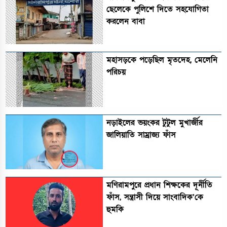
ছেলেকে পুলিশে দিতে সহযোগিতা
করলেন বাবা
মহাসড়কে পড়েছিল মৃতদেহ, মেলেনি
পরিচয়
নড়াইলের ভয়ংকর টুটুল মুখার্জীর
জালিয়াতি সাম্রাজ্য ফাঁস
মণিরামপুরে প্রধান শিক্ষকের দূর্নীতি
ফাঁস, সন্ত্রাসী দিয়ে সাংবাদিক’কে
হুমকি