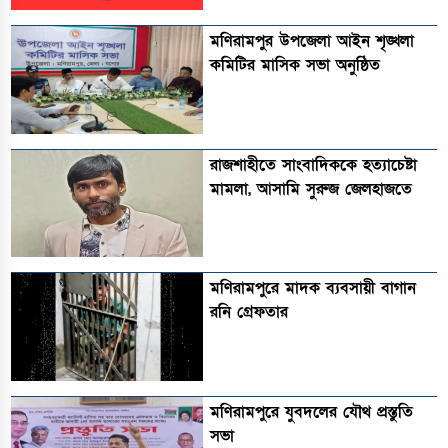
মণিরামপুর উপজেলা আইন শৃঙ্খলা
কমিটির মাসিক সভা অনুষ্ঠিত‎‎
রাজশাহীতে সাংবাদিককে হত্যাচেষ্টা
মামলা, আসামি সুরুজ জেলহাজতে
মণিরামপুরে মাদক ব্যবসায়ী বাগান
রনি গ্রেফতার
মণিরামপুরে যুবদলের যৌথ প্রস্তুতি
সভা