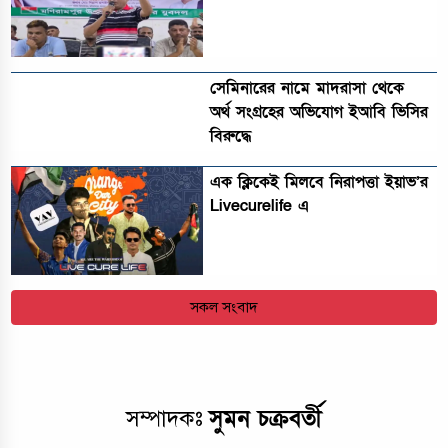
সেমিনারের নামে মাদরাসা থেকে
অর্থ সংগ্রহের অভিযোগ ইআবি ভিসির
বিরুদ্ধে
এক ক্লিকেই মিলবে নিরাপত্তা ইয়াভ’র
Livecurelife এ
সকল সংবাদ
সুমন চক্রবর্তী
সম্পাদকঃ