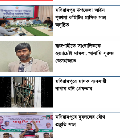
মণিরামপুর উপজেলা আইন
শৃঙ্খলা কমিটির মাসিক সভা
অনুষ্ঠিত‎‎
রাজশাহীতে সাংবাদিককে
হত্যাচেষ্টা মামলা, আসামি সুরুজ
জেলহাজতে
মণিরামপুরে মাদক ব্যবসায়ী
বাগান রনি গ্রেফতার
মণিরামপুরে যুবদলের যৌথ
প্রস্তুতি সভা