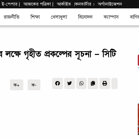
|
ই-পেপার
|
আজকের পত্রিকা |
আর্কাইভ
কনভার্টার
।
অর্গানাইজেশন
|
রাজনীতি
শিক্ষা
খেলাধূলা
বিনোদন
ক্যাম্পাস
বাণি
 লক্ষে গৃহীত প্রকল্পের সূচনা – সিটি
ক+
ক-