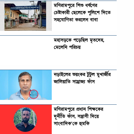
মণিরামপুরে শিশু ধর্ষণের
চেষ্টাকারী ছেলেকে পুলিশে দিতে
সহযোগিতা করলেন বাবা
মহাসড়কে পড়েছিল মৃতদেহ,
মেলেনি পরিচয়
নড়াইলের ভয়ংকর টুটুল মুখার্জীর
জালিয়াতি সাম্রাজ্য ফাঁস
মণিরামপুরে প্রধান শিক্ষকের
দূর্নীতি ফাঁস, সন্ত্রাসী দিয়ে
সাংবাদিক’কে হুমকি