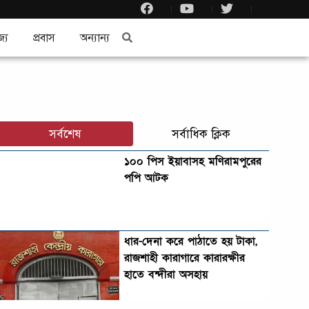
জ্য
প্রবাস
অন্যান্য
সর্বশেষ
সর্বাধিক ক্লিক
১০০ পিস ইয়াবাসহ মণিরামপুরের
পপি আটক
ধার-দেনা করে পাঠাতে হয় টাকা,
রাজশাহী কারাগারে কারারক্ষীর
হাতে বন্দীরা অসহায়