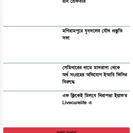
রনি গ্রেফতার
মণিরামপুরে যুবদলের যৌথ প্রস্তুতি
সভা
সেমিনারের নামে মাদরাসা থেকে
অর্থ সংগ্রহের অভিযোগ ইআবি ভিসির
বিরুদ্ধে
এক ক্লিকেই মিলবে নিরাপত্তা ইয়াভ’র
Livecurelife এ
সকল সংবাদ