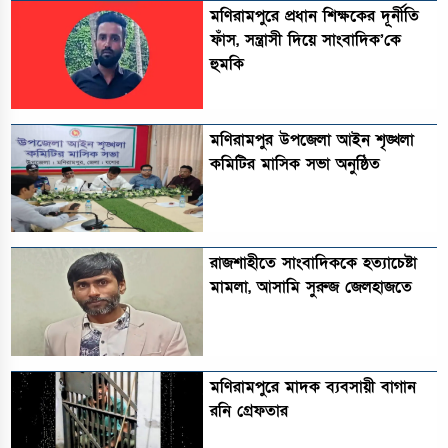
মণিরামপুরে প্রধান শিক্ষকের দূর্নীতি
ফাঁস, সন্ত্রাসী দিয়ে সাংবাদিক’কে
হুমকি
মণিরামপুর উপজেলা আইন শৃঙ্খলা
কমিটির মাসিক সভা অনুষ্ঠিত‎‎
রাজশাহীতে সাংবাদিককে হত্যাচেষ্টা
মামলা, আসামি সুরুজ জেলহাজতে
মণিরামপুরে মাদক ব্যবসায়ী বাগান
রনি গ্রেফতার