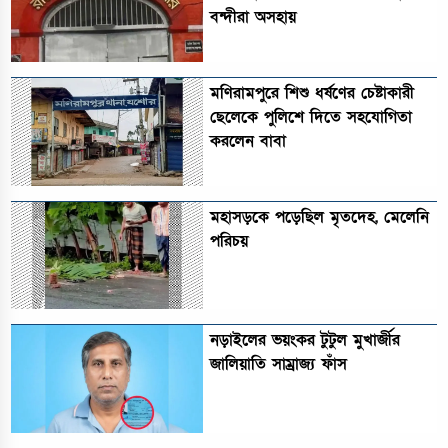
বন্দীরা অসহায়
মণিরামপুরে শিশু ধর্ষণের চেষ্টাকারী
ছেলেকে পুলিশে দিতে সহযোগিতা
করলেন বাবা
মহাসড়কে পড়েছিল মৃতদেহ, মেলেনি
পরিচয়
নড়াইলের ভয়ংকর টুটুল মুখার্জীর
জালিয়াতি সাম্রাজ্য ফাঁস