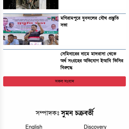
মণিরামপুরে যুবদলের যৌথ প্রস্তুতি
সভা
সেমিনারের নামে মাদরাসা থেকে
অর্থ সংগ্রহের অভিযোগ ইআবি ভিসির
বিরুদ্ধে
সকল সংবাদ
সম্পাদকঃ
সুমন চক্রবর্তী
English
Discovery