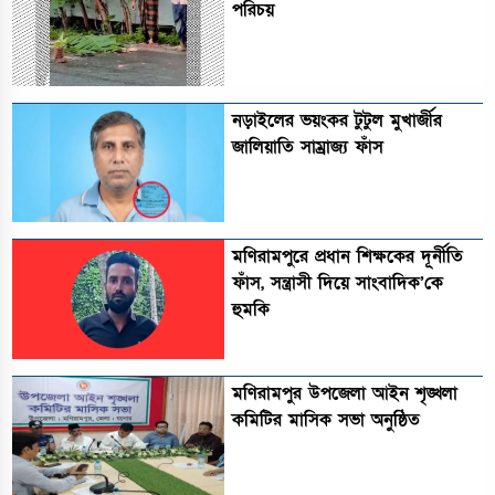
পরিচয়
নড়াইলের ভয়ংকর টুটুল মুখার্জীর
জালিয়াতি সাম্রাজ্য ফাঁস
মণিরামপুরে প্রধান শিক্ষকের দূর্নীতি
ফাঁস, সন্ত্রাসী দিয়ে সাংবাদিক’কে
হুমকি
মণিরামপুর উপজেলা আইন শৃঙ্খলা
কমিটির মাসিক সভা অনুষ্ঠিত‎‎