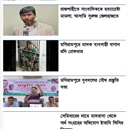
রাজশাহীতে সাংবাদিককে হত্যাচেষ্টা
মামলা, আসামি সুরুজ জেলহাজতে
মণিরামপুরে মাদক ব্যবসায়ী বাগান
রনি গ্রেফতার
মণিরামপুরে যুবদলের যৌথ প্রস্তুতি
সভা
সেমিনারের নামে মাদরাসা থেকে
অর্থ সংগ্রহের অভিযোগ ইআবি ভিসির