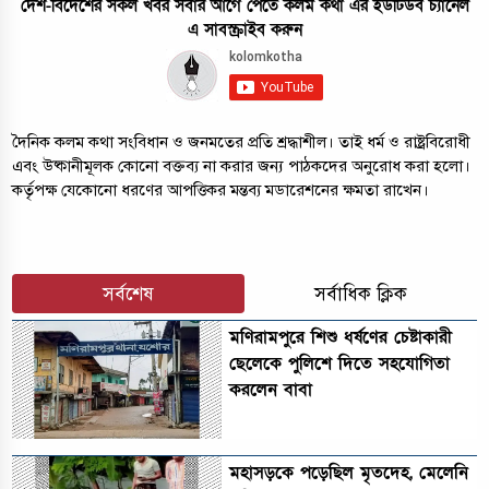
দেশ-বিদেশের সকল খবর সবার আগে পেতে কলম কথা এর ইউটিউব চ্যানেল
এ সাবস্ক্রাইব করুন
দৈনিক কলম কথা সংবিধান ও জনমতের প্রতি শ্রদ্ধাশীল। তাই ধর্ম ও রাষ্ট্রবিরোধী
এবং উষ্কানীমূলক কোনো বক্তব্য না করার জন্য পাঠকদের অনুরোধ করা হলো।
কর্তৃপক্ষ যেকোনো ধরণের আপত্তিকর মন্তব্য মডারেশনের ক্ষমতা রাখেন।
সর্বশেষ
সর্বাধিক ক্লিক
মণিরামপুরে শিশু ধর্ষণের চেষ্টাকারী
ছেলেকে পুলিশে দিতে সহযোগিতা
করলেন বাবা
মহাসড়কে পড়েছিল মৃতদেহ, মেলেনি