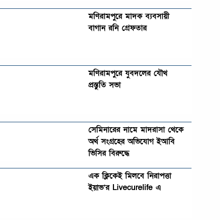
মণিরামপুরে মাদক ব্যবসায়ী
বাগান রনি গ্রেফতার
মণিরামপুরে যুবদলের যৌথ
প্রস্তুতি সভা
সেমিনারের নামে মাদরাসা থেকে
অর্থ সংগ্রহের অভিযোগ ইআবি
ভিসির বিরুদ্ধে
এক ক্লিকেই মিলবে নিরাপত্তা
ইয়াভ’র Livecurelife এ