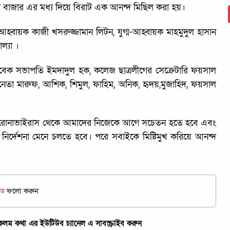
়া বাজার এর মধ্য দিয়ে বিরাট এক আনন্দ মিছিল করা হয়।
্বায়ক কাজী খসরুজ্জামান লিটন, যুগ্ম-আহ্বায়ক মাহমুদুল হাসান
ল্যা ।
সাবেক সভাপতি ইমদাদুল হক, কলেজ ছাত্রলীগের সেক্রেটারি ফয়সাল
নেতা মারুফ, আশিক, শিমুল, ফাহিম, অনিক, হৃদয়,মুজাহিদ, ফয়সাল
ারী করোনাভাইরাস থেকে আমাদের নিজেকে আগে সচেতন হতে হবে এবং
নির্দেশনা মেনে চলতে হবে। পরে সবাইকে মিষ্টিমুখ করিয়ে আনন্দ
িড
ফলো করুন
ম কথা এর ইউটিউব চ্যানেল এ সাবস্ক্রাইব করুন