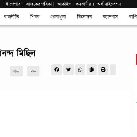
|
ই-পেপার
|
আজকের পত্রিকা |
আর্কাইভ
কনভার্টার
।
অর্গানাইজেশন
|
রাজনীতি
শিক্ষা
খেলাধূলা
বিনোদন
ক্যাম্পাস
বাণি
নন্দ মিছিল
ক+
ক-