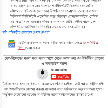
সম্পর্কিত স্থায়ী কমিটির সভাপতি হাসানুল হক ইনুর সভাপতিত্বে অনুষ্ঠানে
আরও আলোচনা করেন বাংলাদেশ টেলিকমিউনিকেশন রেগুলেটরি
কমিশনের পরিচালক জেনারেল ব্রিগেডিয়ার জেনারেল মোস্তফা কামাল,
ডিজিটাল সিকিউরিটি এজেন্সির মহাপরিচালক রেজাউল করিম, বেসিস
সভাপতি সৈয়দ আলমাস কবির ও ন্যাশনাল ডাটা সেন্টার বাংলাদেশ
কম্পিউটার কাউন্সিলের ডিরেক্টর তারেক এম বরকতউল্লাহ।
ছবি প্রতিমন্ত্রীর ফেসবুক থেকে নেওয়া
ডেইলি কলমকথার সকল নিউজ সবার আগে পেতে
গুগল নিউজ
ফিড
ফলো করুন
দেশ-বিদেশের সকল খবর সবার আগে পেতে কলম কথা এর ইউটিউব চ্যানেল
এ সাবস্ক্রাইব করুন
দৈনিক কলম কথা সংবিধান ও জনমতের প্রতি শ্রদ্ধাশীল। তাই ধর্ম ও রাষ্ট্রবিরোধী
এবং উষ্কানীমূলক কোনো বক্তব্য না করার জন্য পাঠকদের অনুরোধ করা হলো।
কর্তৃপক্ষ যেকোনো ধরণের আপত্তিকর মন্তব্য মডারেশনের ক্ষমতা রাখেন।