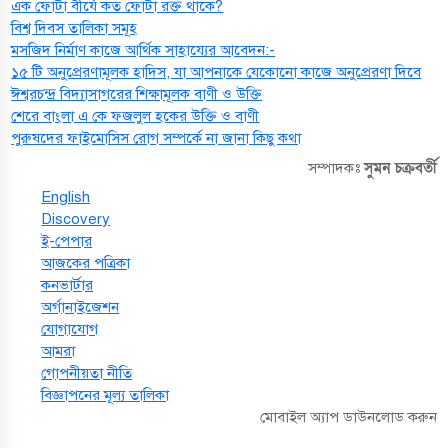
এক ফোটা বীর্যে কত ফোটা রক্ত থাকে?
বিশ্ব দিবস তালিকা সমূহ
মসজিদ নির্মাণ কাজে আর্থিক সাহায্যের আবেদন:-
১৫ টি অনুপ্রেরণামূলক হাদিস, যা আপনাকে যেকোনো কাজে অনুপ্রেরণা দিবে
ঈশ্বরচন্দ্র বিদ্যাসাগরের শিক্ষামূলক বাণী ও উক্তি
শেরে বাংলা এ কে ফজলুল হকের উক্তি ও বাণী
পুরুষদের ফাইমোসিস রোগ সম্পর্কে না জানা কিছু কথা
সুমন চক্রবর্তী
সম্পাদকঃ
English
Discovery
ই-পেপার
আজকের পত্রিকা
কনভার্টার
অর্গানাইজেশন
যোগাযোগ
আমরা
গোপনীয়তা নীতি
বিজ্ঞাপনের মূল্য তালিকা
মোবাইল অ্যাপ ডাউনলোড করুন