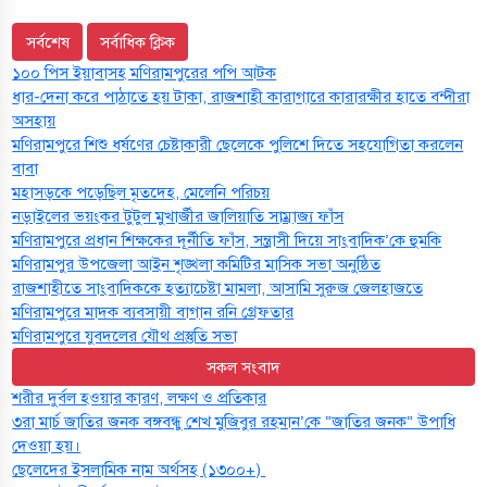
সর্বশেষ
সর্বাধিক ক্লিক
১০০ পিস ইয়াবাসহ মণিরামপুরের পপি আটক
ধার-দেনা করে পাঠাতে হয় টাকা, রাজশাহী কারাগারে কারারক্ষীর হাতে বন্দীরা
অসহায়
মণিরামপুরে শিশু ধর্ষণের চেষ্টাকারী ছেলেকে পুলিশে দিতে সহযোগিতা করলেন
বাবা
মহাসড়কে পড়েছিল মৃতদেহ, মেলেনি পরিচয়
নড়াইলের ভয়ংকর টুটুল মুখার্জীর জালিয়াতি সাম্রাজ্য ফাঁস
মণিরামপুরে প্রধান শিক্ষকের দূর্নীতি ফাঁস, সন্ত্রাসী দিয়ে সাংবাদিক’কে হুমকি
মণিরামপুর উপজেলা আইন শৃঙ্খলা কমিটির মাসিক সভা অনুষ্ঠিত‎‎
রাজশাহীতে সাংবাদিককে হত্যাচেষ্টা মামলা, আসামি সুরুজ জেলহাজতে
মণিরামপুরে মাদক ব্যবসায়ী বাগান রনি গ্রেফতার
মণিরামপুরে যুবদলের যৌথ প্রস্তুতি সভা
সকল সংবাদ
শরীর দুর্বল হওয়ার কারণ, লক্ষণ ও প্রতিকার
৩রা মার্চ জাতির জনক বঙ্গবন্ধু শেখ মুজিবুর রহমান’কে “জাতির জনক” উপাধি
দেওয়া হয়।
ছেলেদের ইসলামিক নাম অর্থসহ (১৩০০+)