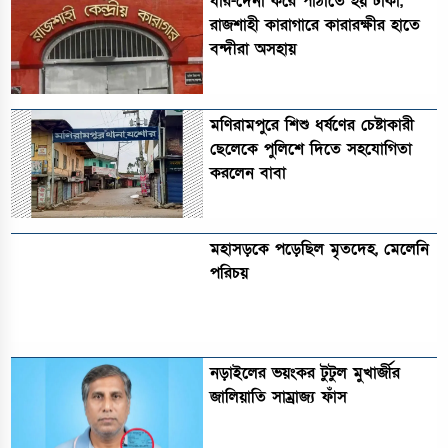
ধার-দেনা করে পাঠাতে হয় টাকা,
রাজশাহী কারাগারে কারারক্ষীর হাতে
বন্দীরা অসহায়
মণিরামপুরে শিশু ধর্ষণের চেষ্টাকারী
ছেলেকে পুলিশে দিতে সহযোগিতা
করলেন বাবা
মহাসড়কে পড়েছিল মৃতদেহ, মেলেনি
পরিচয়
নড়াইলের ভয়ংকর টুটুল মুখার্জীর
জালিয়াতি সাম্রাজ্য ফাঁস