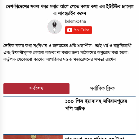
দেশ-বিদেশের সকল খবর সবার আগে পেতে কলম কথা এর ইউটিউব চ্যানেল
এ সাবস্ক্রাইব করুন
দৈনিক কলম কথা সংবিধান ও জনমতের প্রতি শ্রদ্ধাশীল। তাই ধর্ম ও রাষ্ট্রবিরোধী
এবং উষ্কানীমূলক কোনো বক্তব্য না করার জন্য পাঠকদের অনুরোধ করা হলো।
কর্তৃপক্ষ যেকোনো ধরণের আপত্তিকর মন্তব্য মডারেশনের ক্ষমতা রাখেন।
সর্বশেষ
সর্বাধিক ক্লিক
১০০ পিস ইয়াবাসহ মণিরামপুরের
পপি আটক