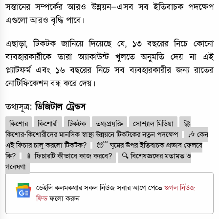
সন্তানের সম্পর্কের আরও উন্নয়ন—এসব সব ইতিবাচক পদক্ষেপ
এগুলো আরও বৃদ্ধি পাবে।
এছাড়া, টিকটক জানিয়ে দিয়েছে যে, ১৩ বছরের নিচে কোনো
ব্যবহারকারীকে তারা অ্যাকাউন্ট খুলতে অনুমতি দেয় না এই
প্ল্যাটফর্ম এবং ১৬ বছরের নিচে সব ব্যবহারকারীর জন্য রাতের
নোটিফিকেশন বন্ধ করে দেয়।
তথ্যসূত্র
: ডিজিটাল ট্রেন্ডস
কিশোর
কিশোরী
টিকটক
তথ্যপ্রযুক্তি
সোশ্যাল মিডিয়া
🚀
কিশোর-কিশোরীদের মানসিক স্বাস্থ্য উন্নয়নে টিকটকের নতুন পদক্ষেপ
🎶 কেন
এই ফিচার চালু করলো টিকটক?
😴 ঘুমের উপর ইতিবাচক প্রভাব ফেলবে
কি?
📱 ফিচারটি কীভাবে কাজ করবে?
🔍 বিশেষজ্ঞদের মতামত ও
গবেষণা
ডেইলি কলমকথার সকল নিউজ সবার আগে পেতে
গুগল নিউজ
ফিড
ফলো করুন