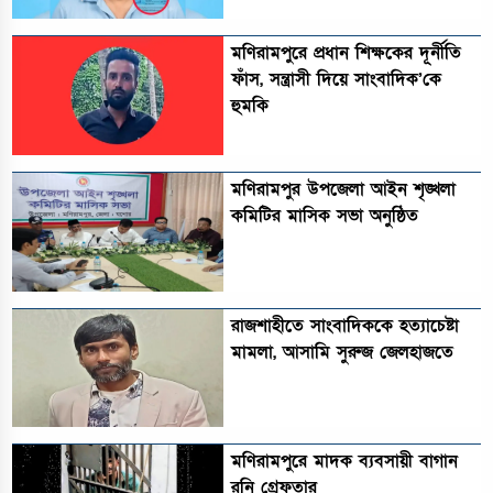
মণিরামপুরে প্রধান শিক্ষকের দূর্নীতি
ফাঁস, সন্ত্রাসী দিয়ে সাংবাদিক’কে
হুমকি
মণিরামপুর উপজেলা আইন শৃঙ্খলা
কমিটির মাসিক সভা অনুষ্ঠিত‎‎
রাজশাহীতে সাংবাদিককে হত্যাচেষ্টা
মামলা, আসামি সুরুজ জেলহাজতে
মণিরামপুরে মাদক ব্যবসায়ী বাগান
রনি গ্রেফতার