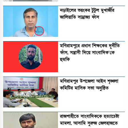
নড়াইলের ভয়ংকর টুটুল মুখার্জীর
জালিয়াতি সাম্রাজ্য ফাঁস
মণিরামপুরে প্রধান শিক্ষকের দূর্নীতি
ফাঁস, সন্ত্রাসী দিয়ে সাংবাদিক’কে
হুমকি
মণিরামপুর উপজেলা আইন শৃঙ্খলা
কমিটির মাসিক সভা অনুষ্ঠিত‎‎
রাজশাহীতে সাংবাদিককে হত্যাচেষ্টা
মামলা, আসামি সুরুজ জেলহাজতে