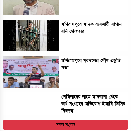
মণিরামপুরে মাদক ব্যবসায়ী বাগান
রনি গ্রেফতার
মণিরামপুরে যুবদলের যৌথ প্রস্তুতি
সভা
সেমিনারের নামে মাদরাসা থেকে
অর্থ সংগ্রহের অভিযোগ ইআবি ভিসির
বিরুদ্ধে
সকল সংবাদ