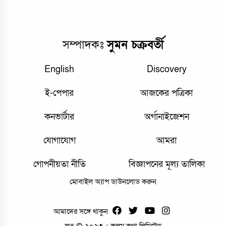
সম্পাদকঃ
সুমন চক্রবর্তী
English
Discovery
ই-পেপার
আজকের পত্রিকা
কনভার্টার
অর্গানাইজেশন
যোগাযোগ
আমরা
গোপনীয়তা নীতি
বিজ্ঞাপনের মূল্য তালিকা
মোবাইল অ্যাপ ডাউনলোড করুন
আমাদের সঙ্গে থাকুন