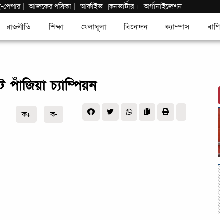
ই-পেপার
|
আজকের পত্রিকা |
আর্কাইভ
কনভার্টার
।
অর্গানাইজেশন
|
রাজনীতি
শিক্ষা
খেলাধূলা
বিনোদন
ক্যাম্পাস
বাণি
 পাঁজিয়া চ্যাম্পিয়ন
ক+
ক-