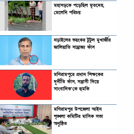
মহাসড়কে পড়েছিল মৃতদেহ,
মেলেনি পরিচয়
নড়াইলের ভয়ংকর টুটুল মুখার্জীর
জালিয়াতি সাম্রাজ্য ফাঁস
মণিরামপুরে প্রধান শিক্ষকের
দূর্নীতি ফাঁস, সন্ত্রাসী দিয়ে
সাংবাদিক’কে হুমকি
মণিরামপুর উপজেলা আইন
শৃঙ্খলা কমিটির মাসিক সভা
অনুষ্ঠিত‎‎