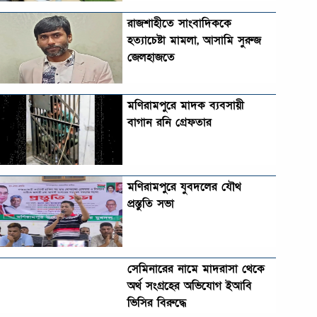
রাজশাহীতে সাংবাদিককে
হত্যাচেষ্টা মামলা, আসামি সুরুজ
জেলহাজতে
মণিরামপুরে মাদক ব্যবসায়ী
বাগান রনি গ্রেফতার
মণিরামপুরে যুবদলের যৌথ
প্রস্তুতি সভা
সেমিনারের নামে মাদরাসা থেকে
অর্থ সংগ্রহের অভিযোগ ইআবি
ভিসির বিরুদ্ধে