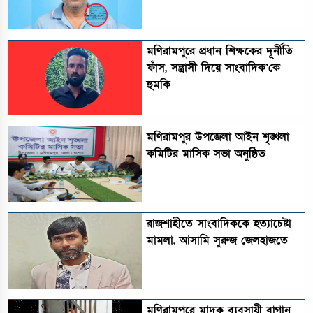
মণিরামপুরে প্রধান শিক্ষকের দূর্নীতি
ফাঁস, সন্ত্রাসী দিয়ে সাংবাদিক’কে
হুমকি
মণিরামপুর উপজেলা আইন শৃঙ্খলা
কমিটির মাসিক সভা অনুষ্ঠিত‎‎
রাজশাহীতে সাংবাদিককে হত্যাচেষ্টা
মামলা, আসামি সুরুজ জেলহাজতে
মণিরামপুরে মাদক ব্যবসায়ী বাগান