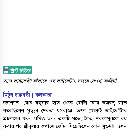
আজ ভাইফোঁটা কীভাবে এল ভাইফোঁটা, নজরে নেপথ্য কাহিনী
মিঠুন চক্রবর্তী | কলকাতা
জনশ্রুতি, বোন যমুনার হাত থেকে ফোঁটা নিয়ে অমরত্ব লাভ
করেছিলেন মৃত্যুর দেবতা যমরাজ৷ তখন থেকেই ভাইফোঁটার
প্রচলনের শুরু৷ যদিও অন্য একটি মতে, দৈত্য নরকাসুরকে বধ
করার পর শ্রীকৃষ্ণর কপালে ফোঁটা দিয়েছিলেন বোন সুভদ্রা৷ তখন