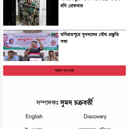
রনি গ্রেফতার
মণিরামপুরে যুবদলের যৌথ প্রস্তুতি
সভা
সকল সংবাদ
সুমন চক্রবর্তী
সম্পাদকঃ
English
Discovery