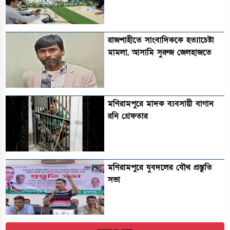
রাজশাহীতে সাংবাদিককে হত্যাচেষ্টা
মামলা, আসামি সুরুজ জেলহাজতে
মণিরামপুরে মাদক ব্যবসায়ী বাগান
রনি গ্রেফতার
মণিরামপুরে যুবদলের যৌথ প্রস্তুতি
সভা