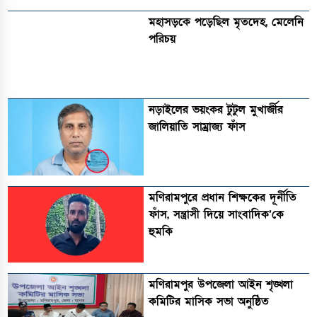
মহাসড়কে পড়েছিল মৃতদেহ, মেলেনি
পরিচয়
নড়াইলের ভয়ংকর টুটুল মুখার্জীর
জালিয়াতি সাম্রাজ্য ফাঁস
মণিরামপুরে প্রধান শিক্ষকের দূর্নীতি
ফাঁস, সন্ত্রাসী দিয়ে সাংবাদিক’কে
হুমকি
মণিরামপুর উপজেলা আইন শৃঙ্খলা
কমিটির মাসিক সভা অনুষ্ঠিত‎‎