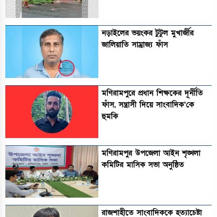
নড়াইলের ভয়ংকর টুটুল মুখার্জীর
জালিয়াতি সাম্রাজ্য ফাঁস
মণিরামপুরে প্রধান শিক্ষকের দূর্নীতি
ফাঁস, সন্ত্রাসী দিয়ে সাংবাদিক’কে
হুমকি
মণিরামপুর উপজেলা আইন শৃঙ্খলা
কমিটির মাসিক সভা অনুষ্ঠিত‎‎
রাজশাহীতে সাংবাদিককে হত্যাচেষ্টা