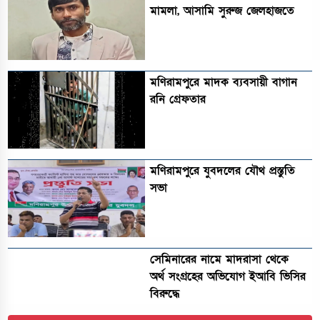
মামলা, আসামি সুরুজ জেলহাজতে
মণিরামপুরে মাদক ব্যবসায়ী বাগান
রনি গ্রেফতার
মণিরামপুরে যুবদলের যৌথ প্রস্তুতি
সভা
সেমিনারের নামে মাদরাসা থেকে
অর্থ সংগ্রহের অভিযোগ ইআবি ভিসির
বিরুদ্ধে