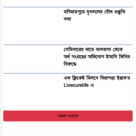
মণিরামপুরে যুবদলের যৌথ প্রস্তুতি
সভা
সেমিনারের নামে মাদরাসা থেকে
অর্থ সংগ্রহের অভিযোগ ইআবি ভিসির
বিরুদ্ধে
এক ক্লিকেই মিলবে নিরাপত্তা ইয়াভ’র
Livecurelife এ
সকল সংবাদ