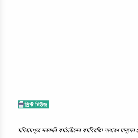
মণিরামপুরে সরকারি কর্মচারীদের কর্মবিরতি! সাধারণ মানুষের ভ