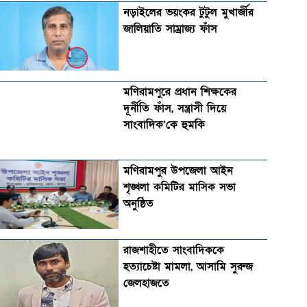
নড়াইলের ভয়ংকর টুটুল মুখার্জীর
জালিয়াতি সাম্রাজ্য ফাঁস
মণিরামপুরে প্রধান শিক্ষকের
দূর্নীতি ফাঁস, সন্ত্রাসী দিয়ে
সাংবাদিক’কে হুমকি
মণিরামপুর উপজেলা আইন
শৃঙ্খলা কমিটির মাসিক সভা
অনুষ্ঠিত‎‎
রাজশাহীতে সাংবাদিককে
হত্যাচেষ্টা মামলা, আসামি সুরুজ
জেলহাজতে