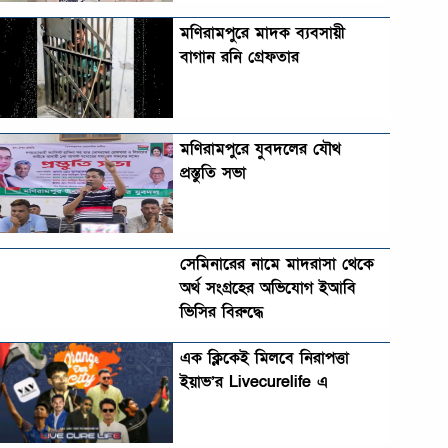
মণিরামপুরে মাদক ব্যবসায়ী
বাগান রনি গ্রেফতার
মণিরামপুরে যুবদলের যৌথ
প্রস্তুতি সভা
সেমিনারের নামে মাদরাসা থেকে
অর্থ সংগ্রহের অভিযোগ ইআবি
ভিসির বিরুদ্ধে
এক ক্লিকেই মিলবে নিরাপত্তা
ইয়াভ’র Livecurelife এ