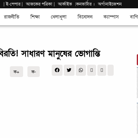
|
ই-পেপার
|
আজকের পত্রিকা |
আর্কাইভ
কনভার্টার
।
অর্গানাইজেশন
|
রাজনীতি
শিক্ষা
খেলাধূলা
বিনোদন
ক্যাম্পাস
বাণি
বিরতি! সাধারণ মানুষের ভোগান্তি
ক+
ক-