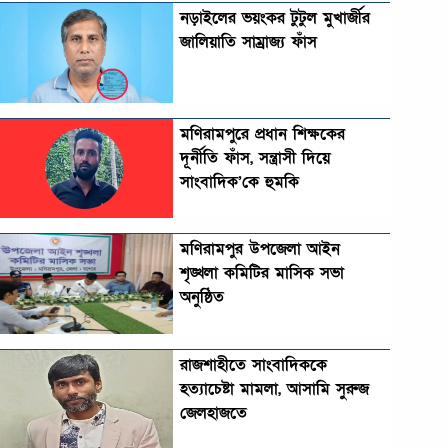
নড়াইলের ভয়ংকর টুটুল মুখার্জীর
জালিয়াতি সাম্রাজ্য ফাঁস
মণিরামপুরে প্রধান শিক্ষকের
দূর্নীতি ফাঁস, সন্ত্রাসী দিয়ে
সাংবাদিক’কে হুমকি
মণিরামপুর উপজেলা আইন
শৃঙ্খলা কমিটির মাসিক সভা
অনুষ্ঠিত‎‎
রাজশাহীতে সাংবাদিককে
হত্যাচেষ্টা মামলা, আসামি সুরুজ
জেলহাজতে