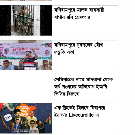
মণিরামপুরে মাদক ব্যবসায়ী
বাগান রনি গ্রেফতার
মণিরামপুরে যুবদলের যৌথ
প্রস্তুতি সভা
সেমিনারের নামে মাদরাসা থেকে
অর্থ সংগ্রহের অভিযোগ ইআবি
ভিসির বিরুদ্ধে
এক ক্লিকেই মিলবে নিরাপত্তা
ইয়াভ’র Livecurelife এ