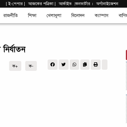
দ
|
ই-পেপার
|
আজকের পত্রিকা |
আর্কাইভ
কনভার্টার
।
অর্গানাইজেশন
|
রাজনীতি
শিক্ষা
খেলাধূলা
বিনোদন
ক্যাম্পাস
বাণি
নির্যাতন
ক+
ক-