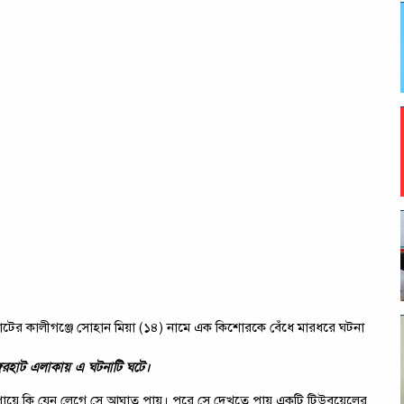
টের কালীগঞ্জে সোহান মিয়া (১৪) নামে এক কিশোরকে বেঁধে মারধরে ঘটনা
্গেরহাট এলাকায় এ ঘটনাটি ঘটে।
 পায়ে কি যেন লেগে সে আঘাত পায়। পরে সে দেখতে পায় একটি টিউবয়েলের