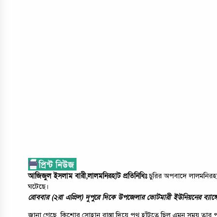
আজিজুল ইসলাম বারী,লালমনিরহাট প্রতিনিধিঃ
চুরির অপবাদে লালমনিরহা
ঘটেছে।
রোববার (২রা এপ্রিল) দুপুরে দিকে উপজেলার ভোটমারী ইউনিয়নের ব্যাঙ
জানা গেছে, কিশোর সোহান রাস্তা দিয়ে পথ হাঁটতে ছিল এমন সময় তার