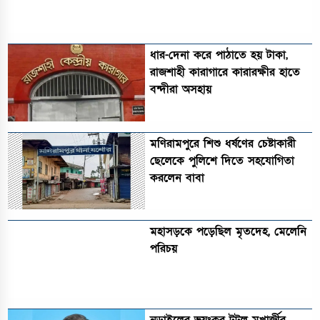
ধার-দেনা করে পাঠাতে হয় টাকা,
রাজশাহী কারাগারে কারারক্ষীর হাতে
বন্দীরা অসহায়
মণিরামপুরে শিশু ধর্ষণের চেষ্টাকারী
ছেলেকে পুলিশে দিতে সহযোগিতা
করলেন বাবা
মহাসড়কে পড়েছিল মৃতদেহ, মেলেনি
পরিচয়