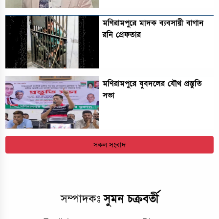
মণিরামপুরে মাদক ব্যবসায়ী বাগান
রনি গ্রেফতার
মণিরামপুরে যুবদলের যৌথ প্রস্তুতি
সভা
সকল সংবাদ
সম্পাদকঃ
সুমন চক্রবর্তী