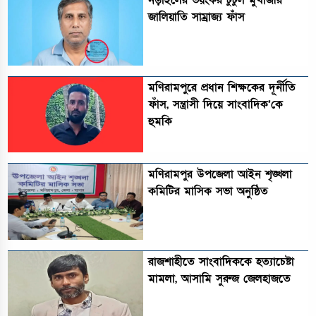
নড়াইলের ভয়ংকর টুটুল মুখার্জীর
জালিয়াতি সাম্রাজ্য ফাঁস
মণিরামপুরে প্রধান শিক্ষকের দূর্নীতি
ফাঁস, সন্ত্রাসী দিয়ে সাংবাদিক’কে
হুমকি
মণিরামপুর উপজেলা আইন শৃঙ্খলা
কমিটির মাসিক সভা অনুষ্ঠিত‎‎
রাজশাহীতে সাংবাদিককে হত্যাচেষ্টা
মামলা, আসামি সুরুজ জেলহাজতে