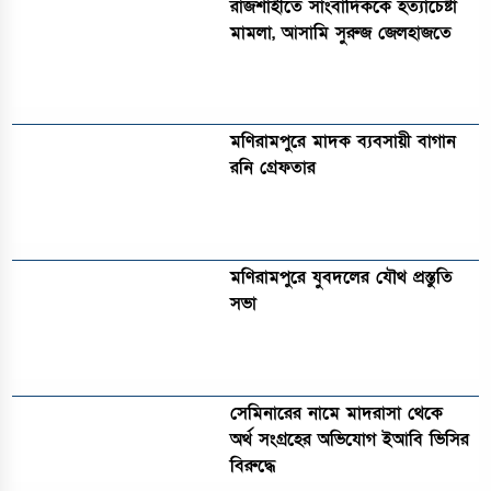
রাজশাহীতে সাংবাদিককে হত্যাচেষ্টা
মামলা, আসামি সুরুজ জেলহাজতে
মণিরামপুরে মাদক ব্যবসায়ী বাগান
রনি গ্রেফতার
মণিরামপুরে যুবদলের যৌথ প্রস্তুতি
সভা
সেমিনারের নামে মাদরাসা থেকে
অর্থ সংগ্রহের অভিযোগ ইআবি ভিসির
বিরুদ্ধে