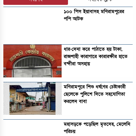
১০০ পিস ইয়াবাসহ মণিরামপুরের
পপি আটক
ধার-দেনা করে পাঠাতে হয় টাকা,
রাজশাহী কারাগারে কারারক্ষীর হাতে
বন্দীরা অসহায়
মণিরামপুরে শিশু ধর্ষণের চেষ্টাকারী
ছেলেকে পুলিশে দিতে সহযোগিতা
করলেন বাবা
মহাসড়কে পড়েছিল মৃতদেহ, মেলেনি
পরিচয়