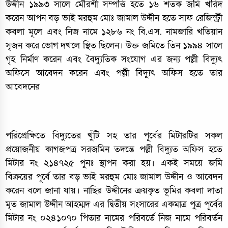
উদ্দীন ১৯৯৩ সালে মৌরশী সম্পত্তি হতে ১৬ শতক জমি খরিদ
করেন আপন বড় ভাই মরহুম মোঃ জামাল উদ্দীন হতে সাফ রেজিস্ট্রী
কবলা মূলে এবং নিজ নামে ১২৮৬ নং বি.এস. নামজারি খতিয়ান
সৃজন করে ভোগ দখলে স্থিত ছিলেন। উক্ত জমিতে তিন ১৯৯৪ সালে
গৃহ নির্মাণ করেন এবং বৈদ্যুতিক সংযোগ এর জন্য পল্লী বিদ্যুৎ
অফিসে আবেদন করেন এবং পল্লী বিদ্যুৎ অফিস হতে তার
আবেদনের
পরিপ্রেক্ষিতে বিদ্যুতের খুঁটি সহ তার পূর্বের মিটারটির সকল
প্রয়োজনীয় কাগজপত্র সরজমিন তদন্তে পল্লী বিদ্যুত অফিস হতে
মিটার নং ২১৪৭২৫ পুনঃ স্থাপন করা হয়। একই সময়ে জমি
বিক্রয়ের পূর্বে তার বড় ভাই মরহুম মোঃ জামাল উদ্দীন ও আবেদন
করেন বলে জানা যায়। নাছির উদ্দীনের ক্রয়কৃত ভূমির কবলা দাতা
মৃত জামাল উদ্দীন আহম্মদ এর দ্বিতীয় সংসারের একমাত্র পুত্র পূর্বের
মিটার নং ০২৪১০৭০ পিতার নামের পরিবর্তে নিজ নামে পরিবর্তন