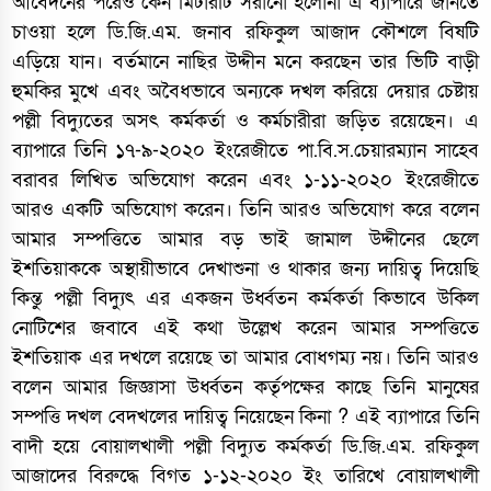
আবেদনের পরেও কেন মিটারটি সরানো হলোনা এ ব্যাপারে জানতে
চাওয়া হলে ডি.জি.এম. জনাব রফিকুল আজাদ কৌশলে বিষটি
এড়িয়ে যান। বর্তমানে নাছির উদ্দীন মনে করছেন তার ভিটি বাড়ী
হুমকির মুখে এবং অবৈধভাবে অন্যকে দখল করিয়ে দেয়ার চেষ্টায়
পল্লী বিদ্যুতের অসৎ কর্মকর্তা ও কর্মচারীরা জড়িত রয়েছেন। এ
ব্যাপারে তিনি ১৭-৯-২০২০ ইংরেজীতে পা.বি.স.চেয়ারম্যান সাহেব
বরাবর লিখিত অভিযোগ করেন এবং ১-১১-২০২০ ইংরেজীতে
আরও একটি অভিযোগ করেন। তিনি আরও অভিযোগ করে বলেন
আমার সম্পত্তিতে আমার বড় ভাই জামাল উদ্দীনের ছেলে
ইশতিয়াককে অস্থায়ীভাবে দেখাশুনা ও থাকার জন্য দায়িত্ব দিয়েছি
কিন্তু পল্লী বিদ্যুৎ এর একজন উর্ধ্বতন কর্মকর্তা কিভাবে উকিল
নোটিশের জবাবে এই কথা উল্লেখ করেন আমার সম্পত্তিতে
ইশতিয়াক এর দখলে রয়েছে তা আমার বোধগম্য নয়। তিনি আরও
বলেন আমার জিজ্ঞাসা উর্ধ্বতন কর্তৃপক্ষের কাছে তিনি মানুষের
সম্পত্তি দখল বেদখলের দায়িত্ব নিয়েছেন কিনা ? এই ব্যাপারে তিনি
বাদী হয়ে বোয়ালখালী পল্লী বিদ্যুত কর্মকর্তা ডি.জি.এম. রফিকুল
আজাদের বিরুদ্ধে বিগত ১-১২-২০২০ ইং তারিখে বোয়ালখালী