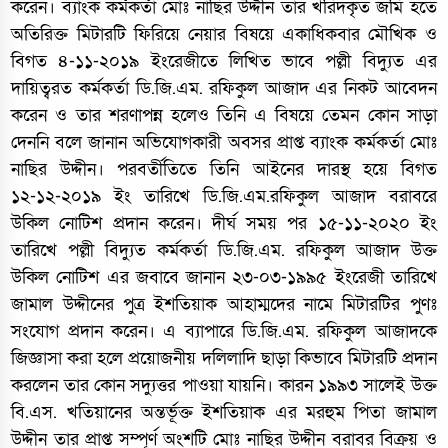
করেন। ব্যাংক কর্মকর্তা মোঃ নাছির উদ্দীন তার খরিদকৃত জমি হতে
অতিরিক্ত মিটারটি ফিরিয়ে নেয়ার বিষয়ে একাধিকবার মৌখিক ও
বিগত ৪-১১-২০১৯ ইংরেজীতে লিখিত ভাবে পল্লী বিদ্যুত এর
দায়িত্বরত কর্মকর্তা ডি.জি.এম. রফিকুল আজাদ এর নিকট আবেদন
করেন ও তার শরণাপন্ন হলেও তিনি এ বিষয়ে তেমন কোন সাড়া
দেননি বলে জানান অভিযোগকারী অবসর প্রাপ্ত ব্যাংক কর্মকর্তা মোঃ
নাছির উদ্দীন। পরবর্তীতিতে তিনি আইনের দারস্থ হয়ে বিগত
১২-১২-২০১৯ ইং তারিখে ডি.জি.এম.রফিকুল আজাদ বরাবরে
উকিল নোটিশ প্রদান করেন। দীর্ঘ সময় পর ১৫-১১-২০২০ ইং
তারিখে পল্লী বিদ্যুত কর্মকর্তা ডি.জি.এম. রফিকুল আজাদ উক্ত
উকিল নোটিশ এর জবাবে জানান ২৩-০৩-১৯৯৫ ইংরেজী তারিখে
জামাল উদ্দীনের পুত্র ইশতিয়াক আহাম্মদের নামে মিটারটির পুণঃ
সংযোগ প্রদান করেন। এ ব্যাপারে ডি.জি.এম. রফিকুল আজাদকে
জিজ্ঞাসা করা হলে প্রয়োজনীয় দলিলাদি ছাড়া কিভাবে মিটারটি প্রদান
করলেন তার কোন সদ্যুত্তর পাওয়া যায়নি। কারন ১৯৯৩ সালেই উক্ত
বি.এস. খতিয়ানের অন্তর্ভূক্ত ইশতিয়াক এর মরহুম পিতা জামাল
উদ্দীন তার প্রাপ্ত সম্পূর্ণ অংশটি মোঃ নাছির উদ্দীন বরাবর বিক্রয় ও