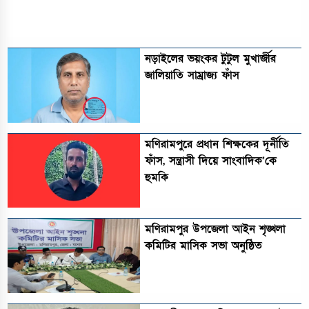
নড়াইলের ভয়ংকর টুটুল মুখার্জীর
জালিয়াতি সাম্রাজ্য ফাঁস
মণিরামপুরে প্রধান শিক্ষকের দূর্নীতি
ফাঁস, সন্ত্রাসী দিয়ে সাংবাদিক’কে
হুমকি
মণিরামপুর উপজেলা আইন শৃঙ্খলা
কমিটির মাসিক সভা অনুষ্ঠিত‎‎