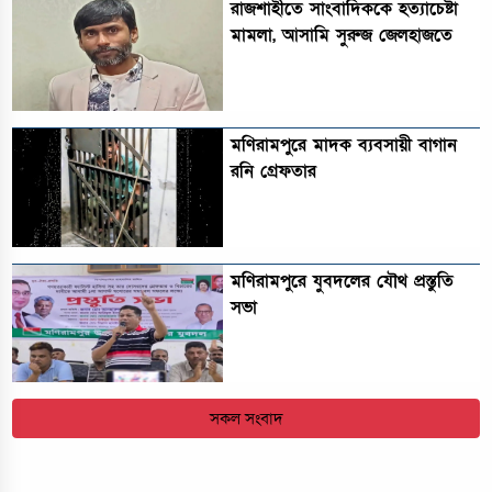
রাজশাহীতে সাংবাদিককে হত্যাচেষ্টা
মামলা, আসামি সুরুজ জেলহাজতে
মণিরামপুরে মাদক ব্যবসায়ী বাগান
রনি গ্রেফতার
মণিরামপুরে যুবদলের যৌথ প্রস্তুতি
সভা
সকল সংবাদ